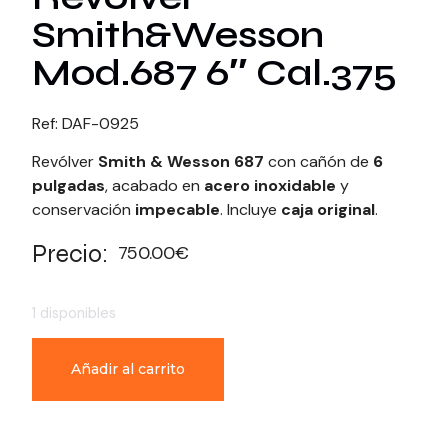
Smith&Wesson
Mod.687 6″ Cal.375
Ref: DAF-0925
Revólver
Smith & Wesson 687
con cañón de
6
pulgadas
, acabado en
acero inoxidable
y
conservación
impecable
. Incluye
caja original
.
Precio:
750.00
€
1 disponibles
Añadir al carrito