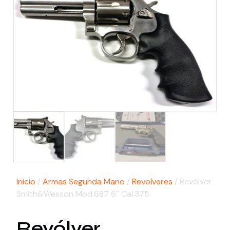
Inicio
/
Armas Segunda Mano
/
Revolveres
/ Revólver
Smith&Wesson Mod.687 6″ Cal.375
Revólver