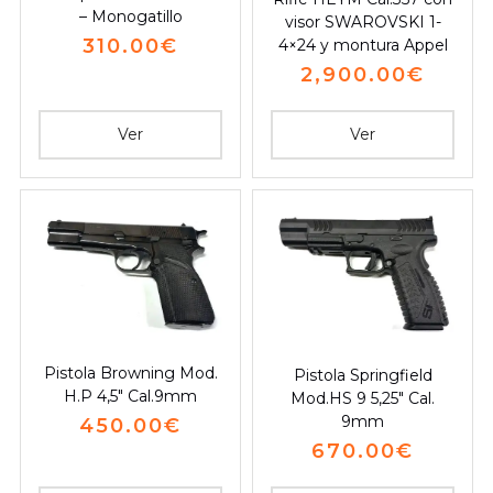
– Monogatillo
visor SWAROVSKI 1-
310.00
€
4×24 y montura Appel
2,900.00
€
Ver
Ver
Pistola Browning Mod.
Pistola Springfield
H.P 4,5″ Cal.9mm
Mod.HS 9 5,25″ Cal.
9mm
450.00
€
670.00
€