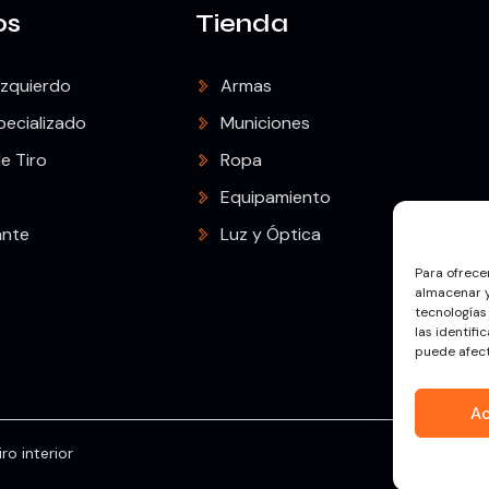
os
Tienda
Izquierdo
Armas
pecializado
Municiones
e Tiro
Ropa
Equipamiento
ante
Luz y Óptica
Para ofrece
almacenar y
tecnologías
las identifi
puede afect
A
ro interior
Copyright