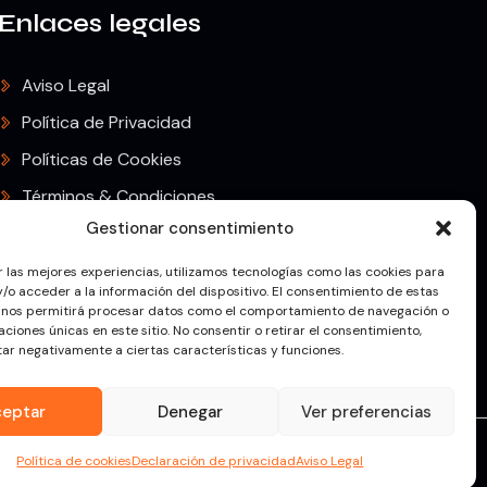
Enlaces legales
Aviso Legal
Política de Privacidad
Políticas de Cookies
Términos & Condiciones
Gestionar consentimiento
Envíos & Devoluciones
r las mejores experiencias, utilizamos tecnologías como las cookies para
/o acceder a la información del dispositivo. El consentimiento de estas
 nos permitirá procesar datos como el comportamiento de navegación o
caciones únicas en este sitio. No consentir o retirar el consentimiento,
ar negativamente a ciertas características y funciones.
ceptar
Denegar
Ver preferencias
 © 2025. Todos los derechos reservados
Política de cookies
Declaración de privacidad
Aviso Legal