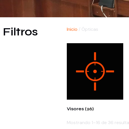
Filtros
Inicio
/ Ópticas
Visores
(26)
Mostrando 1–16 de 36 result