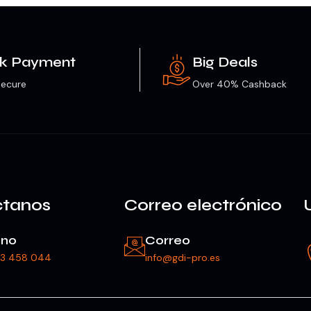
ck Payment
Big Deals
ecure
Over 40% Cashback
ctanos
Correo electrónico
ono
Correo
23 458 044
info@gdi-pro.es