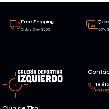
Free Shipping
Qui
Orders Over $500
100% S
Contá
Teléf
(+34) 6
Club de Tiro