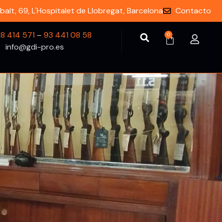
balt, 69, L'Hospitalet de Llobregat, Barcelona
Contacto
18 414 571
–
93 441 08 58
0
info@gdi-pro.es