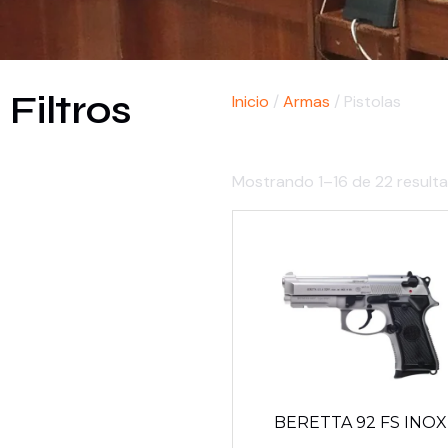
Filtros
Inicio
/
Armas
/ Pistolas
Mostrando 1–16 de 22 result
BERETTA 92 FS INOX