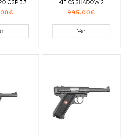
O OSP 3,7″
KIT CS SHADOW 2
.00
€
995.00
€
er
Ver