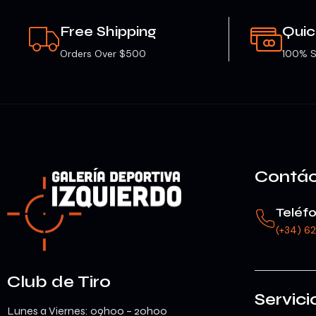
Free Shipping
Qui
Orders Over $500
100% S
Contá
Teléf
(+34) 6
Club de Tiro
Servici
Lunes a Viernes: 09h00 – 20h00