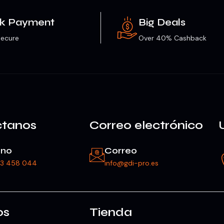
ck Payment
Big Deals
ecure
Over 40% Cashback
ctanos
Correo electrónico
ono
Correo
23 458 044
info@gdi-pro.es
os
Tienda