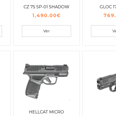
CZ 75 SP-01 SHADOW
GLOC 17
1,490.00
€
769
Ver
V
HELLCAT MICRO