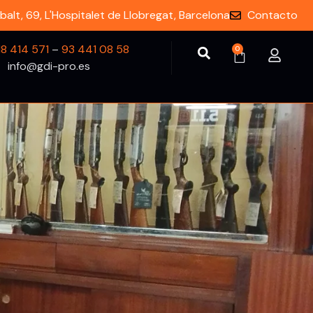
balt, 69, L'Hospitalet de Llobregat, Barcelona
Contacto
18 414 571
–
93 441 08 58
0
info@gdi-pro.es