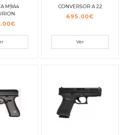
A M9A4
CONVERSOR A 22
URION
695.00
€
5.00
€
er
Ver