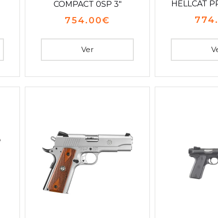
HELLCAT PR
COMPACT 0SP 3″
774
754.00
€
Ver
V