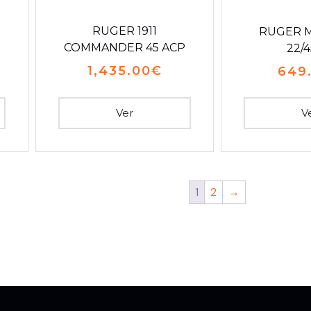
RUGER 1911
RUGER M
COMMANDER 45 ACP
22/4
1,435.00
€
649
Ver
V
1
2
→