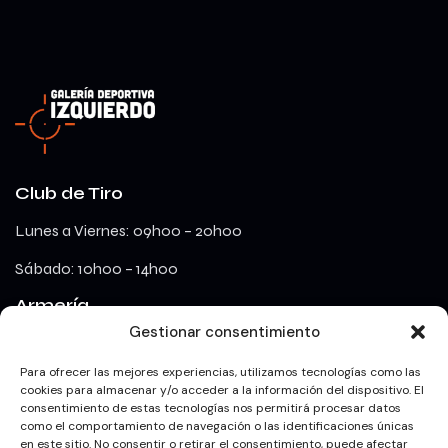
Club de Tiro
Lunes a Viernes: 09h00 – 20h00
Sábado: 10h00 – 14h00
Armería
Gestionar consentimiento
lunes a viernes: 09h00 – 18h00
Para ofrecer las mejores experiencias, utilizamos tecnologías como las
cookies para almacenar y/o acceder a la información del dispositivo. El
consentimiento de estas tecnologías nos permitirá procesar datos
Redes Sociales
como el comportamiento de navegación o las identificaciones únicas
en este sitio. No consentir o retirar el consentimiento, puede afectar