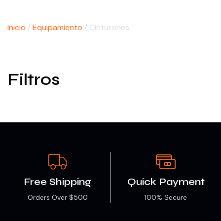
Inicio
/
Equipamiento
/ Cinturones
Filtros
Free Shipping
Quick Payment
Orders Over $500
100% Secure