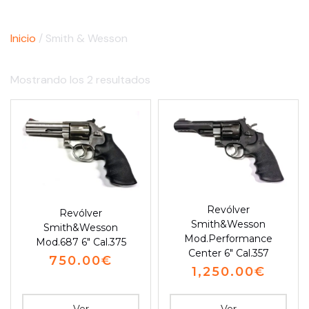
Inicio
/ Smith & Wesson
Mostrando los 2 resultados
Revólver
Revólver
Smith&Wesson
Smith&Wesson
Mod.Performance
Mod.687 6″ Cal.375
Center 6″ Cal.357
750.00
€
1,250.00
€
Ver
Ver