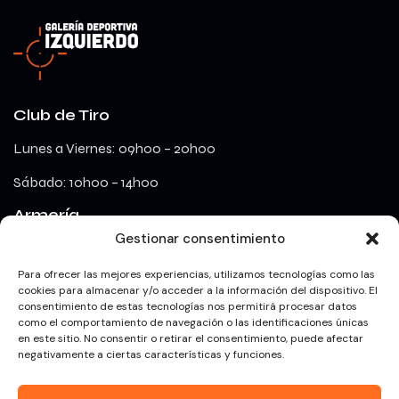
Club de Tiro
Lunes a Viernes: 09h00 – 20h00
Sábado: 10h00 – 14h00
Armería
Gestionar consentimiento
lunes a viernes: 09h00 – 18h00
Para ofrecer las mejores experiencias, utilizamos tecnologías como las
cookies para almacenar y/o acceder a la información del dispositivo. El
consentimiento de estas tecnologías nos permitirá procesar datos
Redes Sociales
como el comportamiento de navegación o las identificaciones únicas
en este sitio. No consentir o retirar el consentimiento, puede afectar
negativamente a ciertas características y funciones.