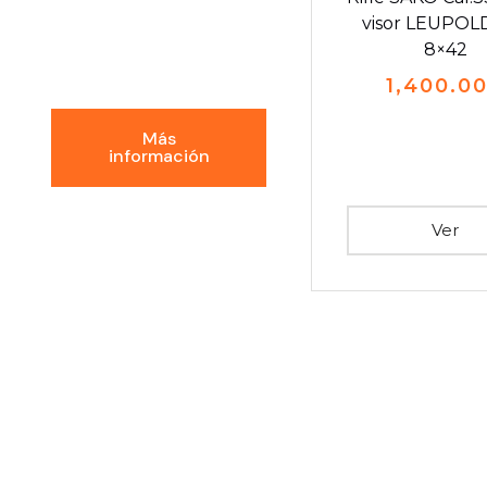
Conoce la
visor LEUPOLD
Experiencia
8×42
GDI
1,400.0
Más
información
Ver