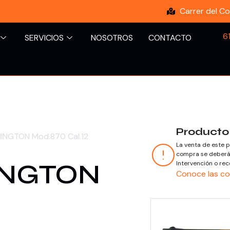
Carrer del Co
6
SERVICIOS
NOSOTROS
CONTACTO
Producto
INGTON Mod.870 Cal.12
La venta de este p
compra se deberá 
INGTON
Intervención o rec
Conoce las co