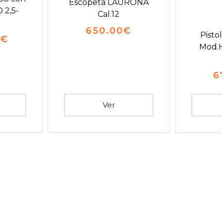
Escopeta LAURONA
 2,5-
Cal.12
650.00
€
Pisto
0
€
Mod.H
6
Ver