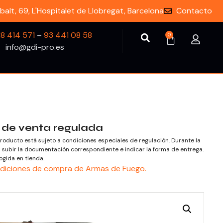
balt, 69, L'Hospitalet de Llobregat, Barcelona
Contacto
18 414 571
–
93 441 08 58
0
info@gdi-pro.es
 de venta regulada
roducto está sujeto a condiciones especiales de regulación. Durante la
subir la documentación correspondiente e indicar la forma de entrega.
ogida en tienda.
diciones de compra de Armas de Fuego.