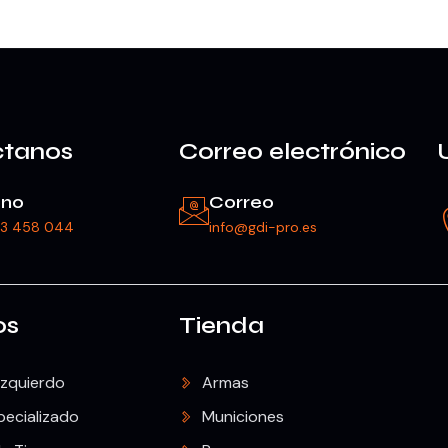
ctanos
Correo electrónico
ono
Correo
23 458 044
info@gdi-pro.es
os
Tienda
Izquierdo
Armas
pecializado
Municiones