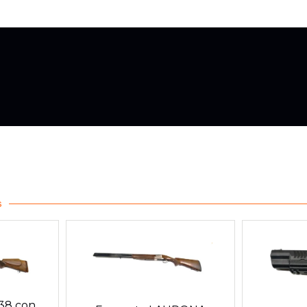
s
338 con