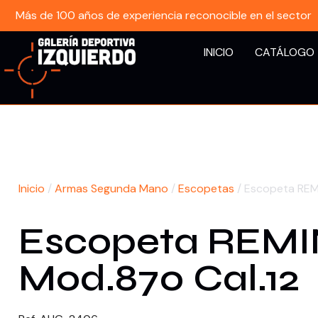
Más de 100 años de experiencia reconocible en el sector
INICIO
CATÁLOGO
Inicio
/
Armas Segunda Mano
/
Escopetas
/ Escopeta REM
Escopeta REM
Mod.870 Cal.12