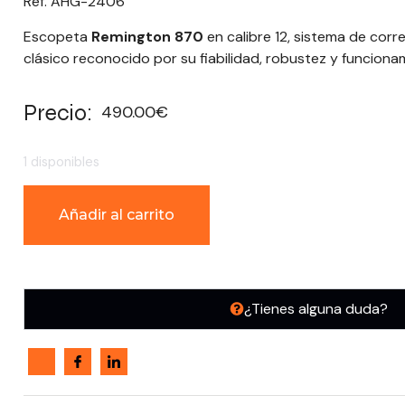
Ref. AHG-2406
Escopeta
Remington 870
en calibre 12, sistema de corr
clásico reconocido por su fiabilidad, robustez y funcion
Precio:
490.00
€
1 disponibles
Añadir al carrito
¿Tienes alguna duda?