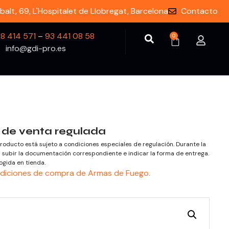
balt, 69, L'Hospitalet de Llobregat, Barcelona
Contacto
18 414 571
–
93 441 08 58
0
info@gdi-pro.es
 de venta regulada
roducto está sujeto a condiciones especiales de regulación. Durante la
subir la documentación correspondiente e indicar la forma de entrega.
ogida en tienda.
diciones de compra de Armas de Fuego.