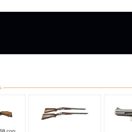
s
338 con