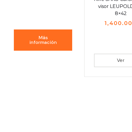
Conoce la
visor LEUPOLD
Experiencia
8×42
GDI
1,400.0
Más
información
Ver