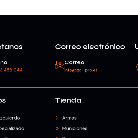
ctanos
Correo electrónico
ono
Correo
23 458 044
info@gdi-pro.es
os
Tienda
Izquierdo
Armas
pecializado
Municiones