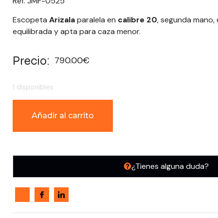
Ref. JMF-0525
Escopeta
Arizala
paralela en
calibre 20
, segunda mano, 
equilibrada y apta para caza menor.
Precio:
790.00
€
1 disponibles
Añadir al carrito
¿Tienes alguna duda?