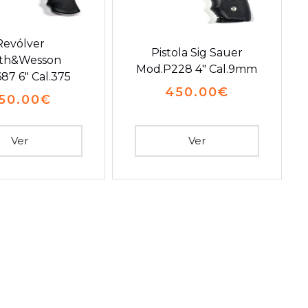
Revólver
Pistola Sig Sauer
th&Wesson
Mod.P228 4″ Cal.9mm
87 6″ Cal.375
450.00
€
50.00
€
Ver
Ver