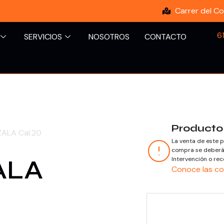
Carrer del Co
6
SERVICIOS
NOSOTROS
CONTACTO
Producto
ZALA Cal.20
La venta de este p
compra se deberá 
ALA
Intervención o rec
Conoce las co