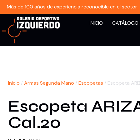
Más de 100 años de experiencia reconocible en el sector
INICIO
CATÁLOGO
Inicio
/
Armas Segunda Mano
/
Escopetas
/ Escopeta ARI
Escopeta ARIZ
Cal.20