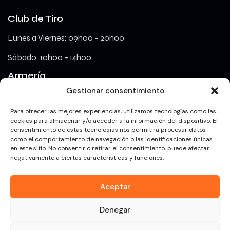
Club de Tiro
Lunes a Viernes: 09h00 – 20h00
Sábado: 10h00 – 14h00
Armería
Gestionar consentimiento
lunes a viernes: 09h00 – 18h00
Para ofrecer las mejores experiencias, utilizamos tecnologías como las
cookies para almacenar y/o acceder a la información del dispositivo. El
consentimiento de estas tecnologías nos permitirá procesar datos
Redes Sociales
como el comportamiento de navegación o las identificaciones únicas
en este sitio. No consentir o retirar el consentimiento, puede afectar
negativamente a ciertas características y funciones.
Aceptar
Galería Deportiva Izquierdo – Armería especializada y Campo
Denegar
de tiro interior