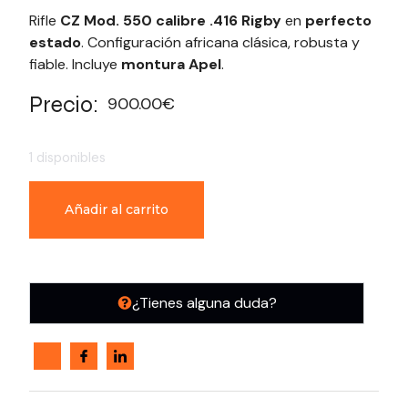
Rifle
CZ Mod. 550
calibre .416 Rigby
en
perfecto
estado
. Configuración africana clásica, robusta y
fiable. Incluye
montura Apel
.
Precio:
900.00
€
1 disponibles
Añadir al carrito
¿Tienes alguna duda?