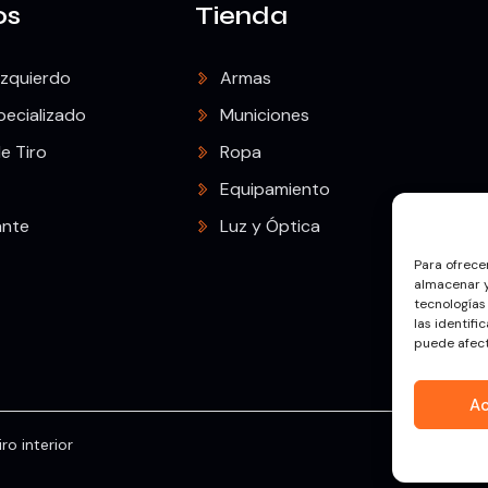
os
Tienda
Izquierdo
Armas
pecializado
Municiones
e Tiro
Ropa
Equipamiento
ante
Luz y Óptica
Para ofrece
almacenar y
tecnologías
las identifi
puede afect
A
ro interior
Copyright