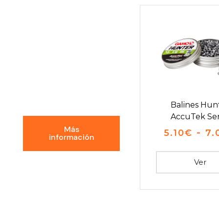
Conoce la
Experiencia
GDI
Balines Hun
AccuTek Ser
Más
-
5.10
€
7.
información
Ver