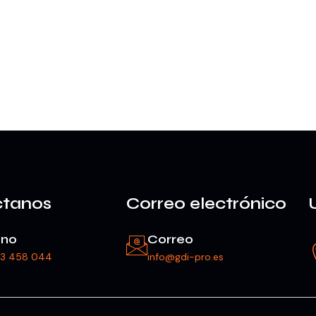
ctanos
Correo electrónico
ono
Correo
23 458 044
info@gdi-pro.es