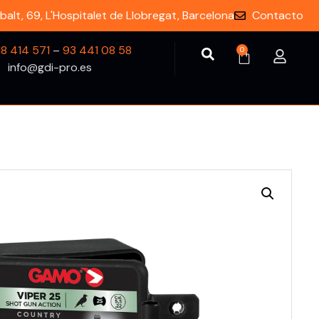
balt, 69, L'Hospitalet de Llobregat, Barcelona
Contacto
18 414 571
–
93 441 08 58
0
info@gdi-pro.es