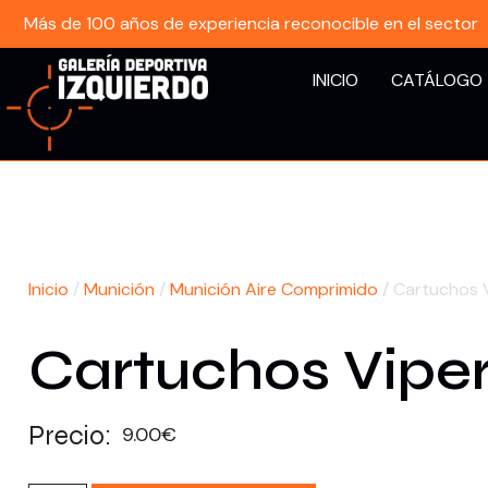
Más de 100 años de experiencia reconocible en el sector
INICIO
CATÁLOGO
Inicio
/
Munición
/
Munición Aire Comprimido
/ Cartuchos 
Cartuchos Viper
Precio:
9.00
€