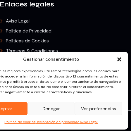
Enlaces legales
Aviso Legal
Política de Privacidad
Políticas de Cookies
Términos & Condiciones
Gestionar consentimiento
Envíos & Devoluciones
r las mejores experiencias, utilizamos tecnologías como las cookies para
/o acceder a la información del dispositivo. El consentimiento de estas
 nos permitirá procesar datos como el comportamiento de navegación o
caciones únicas en este sitio. No consentir o retirar el consentimiento,
ar negativamente a ciertas características y funciones.
ceptar
Denegar
Ver preferencias
 © 2025. Todos los derechos reservados
Política de cookies
Declaración de privacidad
Aviso Legal