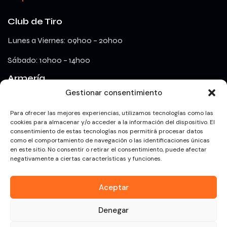
Club de Tiro
Lunes a Viernes: 09h00 – 20h00
Sábado: 10h00 – 14h00
Armería
Gestionar consentimiento
lunes a viernes: 09h00 – 18h00
Para ofrecer las mejores experiencias, utilizamos tecnologías como las
cookies para almacenar y/o acceder a la información del dispositivo. El
consentimiento de estas tecnologías nos permitirá procesar datos
Redes Sociales
como el comportamiento de navegación o las identificaciones únicas
en este sitio. No consentir o retirar el consentimiento, puede afectar
negativamente a ciertas características y funciones.
Aceptar
Galería Deportiva Izquierdo – Armería especializada y Campo
Denegar
de tiro interior