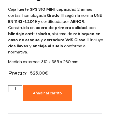
Caja fuerte
SPS 310 MINI
, capacidad 2 armas
cortas, homologada
Grado III
según la norma
UNE
EN 1143-1:2019
y certificada por
AENOR
.
Construida en
acero de primera calidad
, con
blindaje anti-taladro
, sistema de
rebloqueo en
caso de ataque
y
cerradura VdS Clase II
. Incluye
dos llaves
y
anclaje al suelo
conforme a
normativa.
Medida externas: 310 x 365 x 260 mm
Precio:
525.00
€
Añadir al carrito