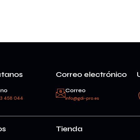
ctanos
Correo electrónico
ono
Correo
23 458 044
info@gdi-pro.es
os
Tienda