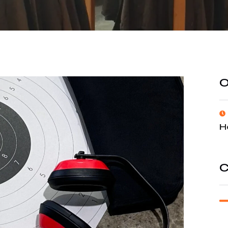
O
H
C