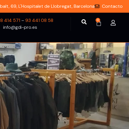
balt, 69, L'Hospitalet de Llobregat, Barcelona
Contacto
18 414 571
–
93 441 08 58
0
info@gdi-pro.es