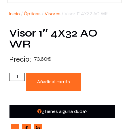
Inicio
/
Ópticas
/
Visores
/ Visor 1″ 4X32 AO WR
Visor 1″ 4X32 AO
WR
Precio:
73.60
€
Añadir al carrito
¿Tienes alguna duda?