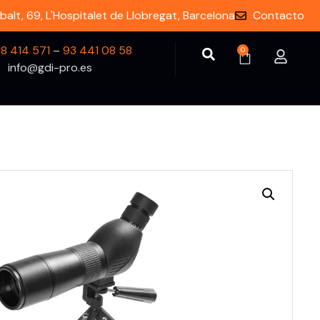
balt, 69, L'Hospitalet de Llobregat, Barcelona
Contacto
18 414 571
–
93 441 08 58
0
info@gdi-pro.es