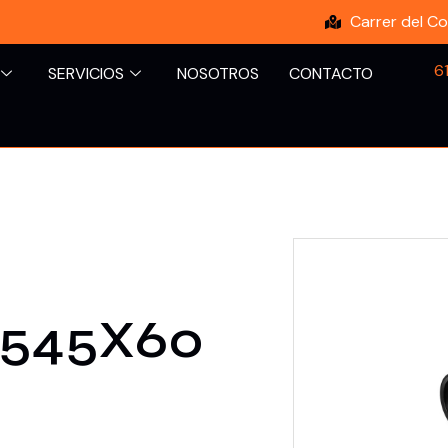
Carrer del Co
6
SERVICIOS
NOSOTROS
CONTACTO
1545X60