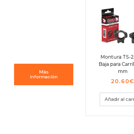
Conoce la
Experiencia
GDI
Montura TS-2
Baja para Carril
mm
Más
información
20.60
Añadir al car