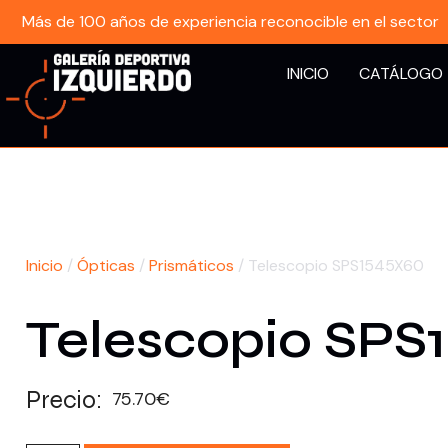
Más de 100 años de experiencia reconocible en el sector
INICIO
CATÁLOGO
Inicio
/
Ópticas
/
Prismáticos
/ Telescopio SPS1545X60
Telescopio SPS
Precio:
75.70
€