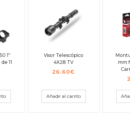
50 1″
Visor Telescópico
Montu
 de 11
4X28 TV
mm M
Car
26.60
€
€
rito
Añadir al carrito
Añad