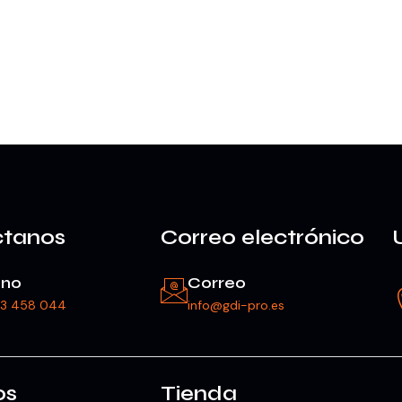
ctanos
Correo electrónico
ono
Correo
23 458 044
info@gdi-pro.es
os
Tienda