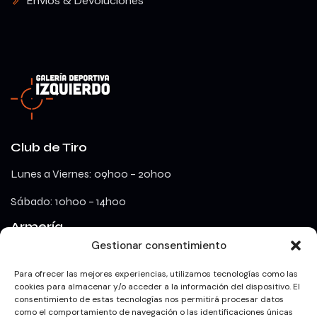
Envíos & Devoluciones
Club de Tiro
Lunes a Viernes: 09h00 – 20h00
Sábado: 10h00 – 14h00
Armería
Gestionar consentimiento
lunes a viernes: 09h00 – 18h00
Para ofrecer las mejores experiencias, utilizamos tecnologías como las
cookies para almacenar y/o acceder a la información del dispositivo. El
consentimiento de estas tecnologías nos permitirá procesar datos
Redes Sociales
como el comportamiento de navegación o las identificaciones únicas