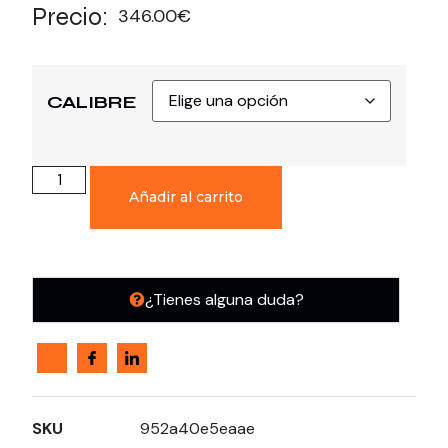
Precio:
346.00
€
CALIBRE
Añadir al carrito
¿Tienes alguna duda?
SKU
952a40e5eaae