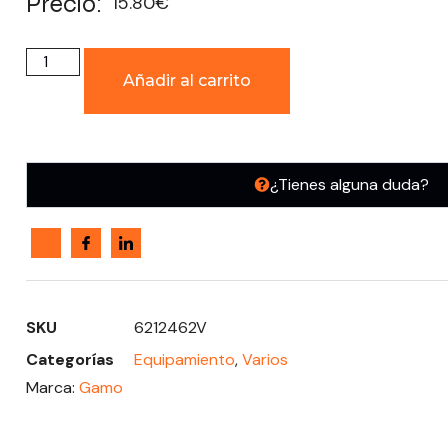
Precio:
15.80
€
Añadir al carrito
¿Tienes alguna duda?
SKU
6212462V
Categorías
Equipamiento
,
Varios
Marca:
Gamo