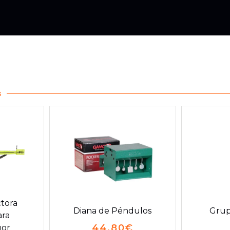
s
tora
Diana de Péndulos
Grup
ara
44.80
€
uor