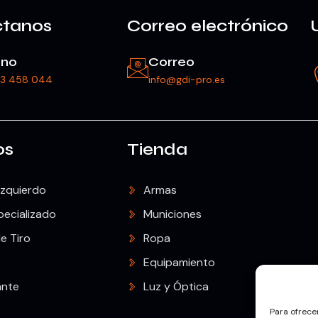
ctanos
Correo electrónico
ono
Correo
23 458 044
info@gdi-pro.es
os
Tienda
Izquierdo
Armas
pecializado
Municiones
e Tiro
Ropa
Equipamiento
ante
Luz y Óptica
Para ofrece