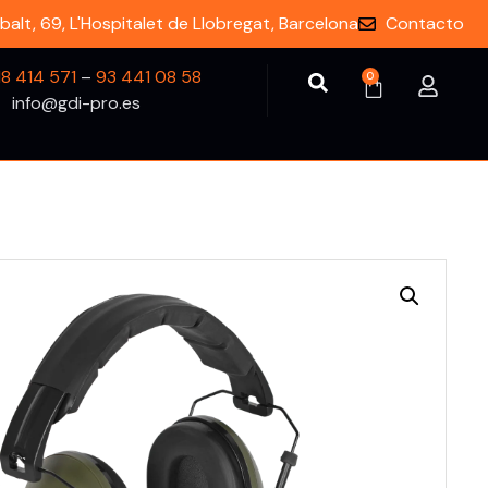
balt, 69, L'Hospitalet de Llobregat, Barcelona
Contacto
18 414 571
–
93 441 08 58
0
info@gdi-pro.es