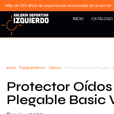
Más de 100 años de experiencia reconocible en el sector
INICIO
CATÁLOGO
Inicio
/
Equipamiento
/
Varios
/ Protector Oídos Plegable 
Protector Oídos
Plegable Basic 