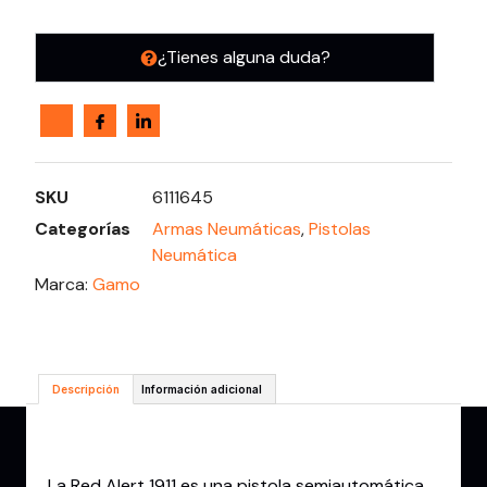
¿Tienes alguna duda?
SKU
6111645
Categorías
Armas Neumáticas
,
Pistolas
Neumática
Marca:
Gamo
Descripción
Información adicional
Descripción
La Red Alert 1911 es una pistola semiautomática