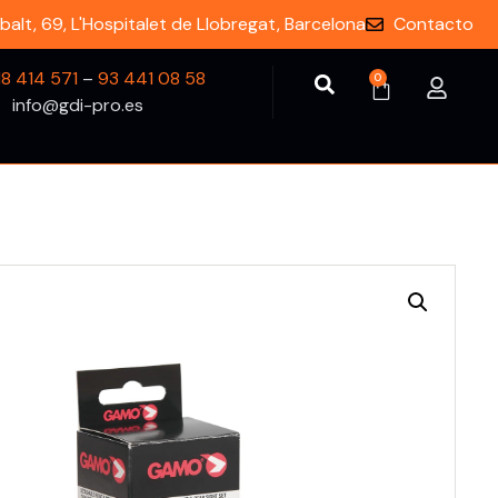
balt, 69, L'Hospitalet de Llobregat, Barcelona
Contacto
18 414 571
–
93 441 08 58
0
info@gdi-pro.es