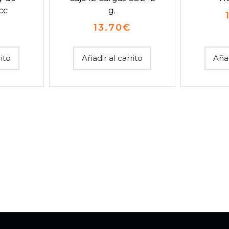
cc
g.
13.70
€
rito
Añadir al carrito
Añad