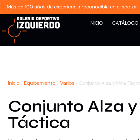
Más de 100 años de experiencia reconocible en el sector
INICIO
CATÁLOGO
Inicio
/
Equipamiento
/
Varios
/ Conjunto Alza y Mira Tácti
Conjunto Alza y
Táctica