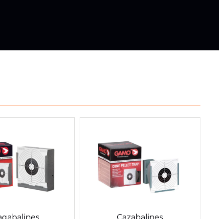
agabalines
Cazabalines