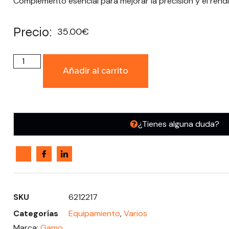
Complemento esencial para mejorar la precisión y el rend
Precio:
35.00
€
Añadir al carrito
¿Tienes alguna duda?
SKU
6212217
Categorías
Equipamiento
,
Varios
Marca:
Gamo