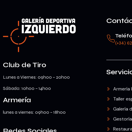
Contá
Teléf
(+34) 6
Club de Tiro
Servici
Lunes a Viernes: 09h00 – 20h00
Sábado: 10h00 – 14h00
Armería 
Armería
Taller es
Galería d
lunes a viernes: 09h00 – 18h00
Gestoría
Restaur
Redes Sociales