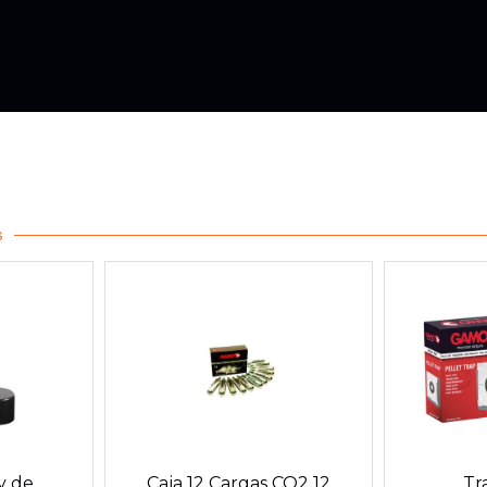
s
y de
Caja 12 Cargas CO2 12
Tr