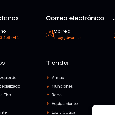
ctanos
Correo electrónico
ono
Correo
23 458 044
info@gdi-pro.es
os
Tienda
Izquierdo
Armas
pecializado
Municiones
e Tiro
Ropa
Equipamiento
ante
Luz y Óptica