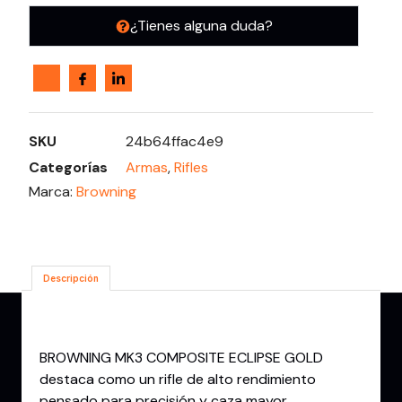
¿Tienes alguna duda?
SKU
24b64ffac4e9
Categorías
Armas
,
Rifles
Marca:
Browning
Descripción
Descripción
BROWNING MK3 COMPOSITE ECLIPSE GOLD
destaca como un rifle de alto rendimiento
pensado para precisión y caza mayor.