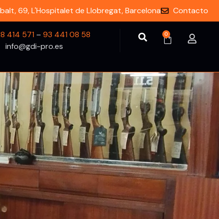
balt, 69, L'Hospitalet de Llobregat, Barcelona
Contacto
18 414 571
–
93 441 08 58
0
info@gdi-pro.es