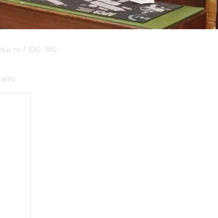
ucto / 100, 150
tado