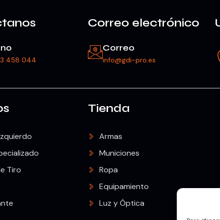
ctanos
Correo electrónico
ono
Correo
23 458 044
info@gdi-pro.es
os
Tienda
Izquierdo
Armas
pecializado
Municiones
e Tiro
Ropa
Equipamiento
ante
Luz y Óptica