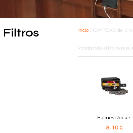
Filtros
Inicio
/ CANTIDAD del prod
Mostrando el único resul
Balines Rocket
8.10
€